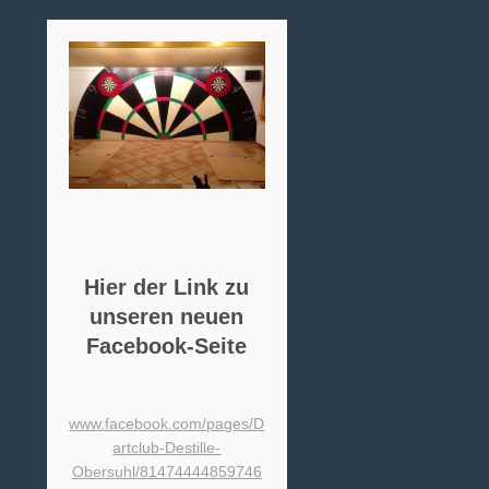
Hier der Link zu
unseren neuen
Facebook-Seite
www.facebook.com/pages/D
artclub-Destille-
Obersuhl/81474444859746