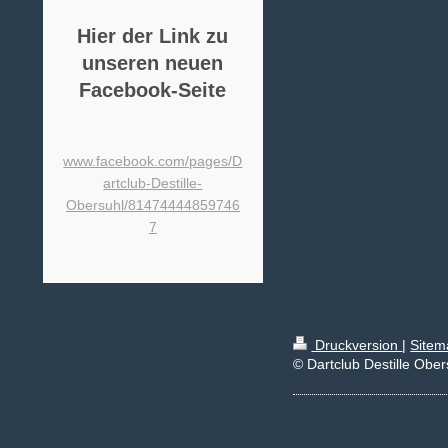
Hier der Link zu
unseren neuen
Facebook-Seite
www.facebook.com/pages/D
artclub-Destille-
Obersuhl/81474444859746
7
Druckversion
|
Sitem
© Dartclub Destille Ober