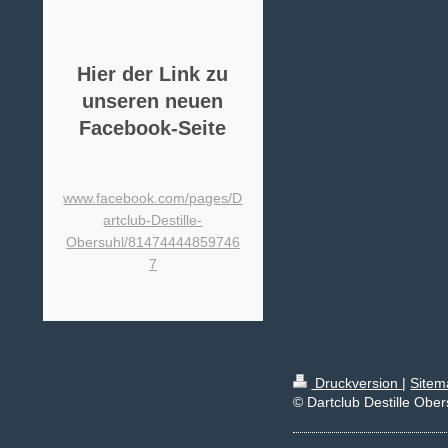
Hier der Link zu
unseren neuen
Facebook-Seite
www.facebook.com/pages/D
artclub-Destille-
Obersuhl/81474444859746
7
Druckversion
|
Sitem
© Dartclub Destille Ober