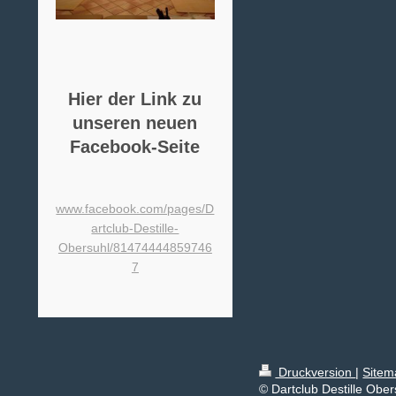
Hier der Link zu
unseren neuen
Facebook-Seite
www.facebook.com/pages/D
artclub-Destille-
Obersuhl/81474444859746
7
Druckversion
|
Sitem
© Dartclub Destille Ober