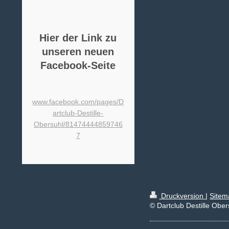
Hier der Link zu
unseren neuen
Facebook-Seite
www.facebook.com/pages/D
artclub-Destille-
Obersuhl/81474444859746
7
Druckversion
|
Sitem
© Dartclub Destille Ober