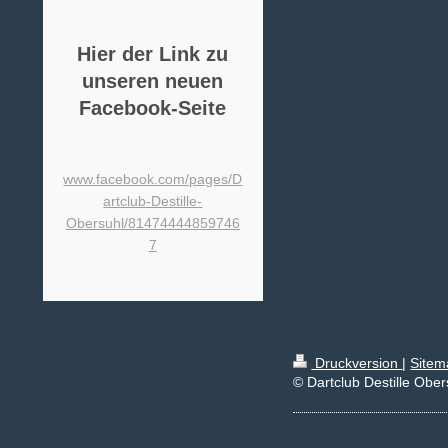
Hier der Link zu
unseren neuen
Facebook-Seite
www.facebook.com/pages/D
artclub-Destille-
Obersuhl/81474444859746
7
Druckversion
|
Sitem
© Dartclub Destille Ober