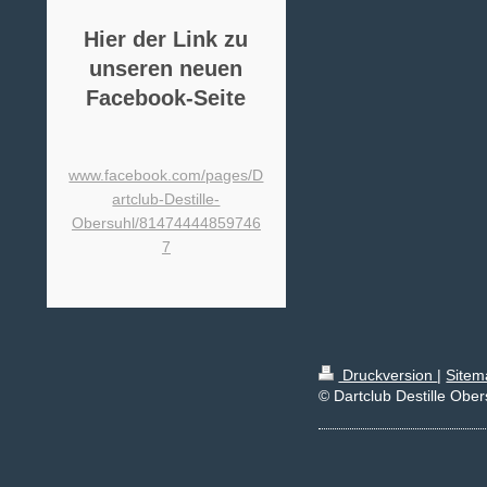
Hier der Link zu
unseren neuen
Facebook-Seite
www.facebook.com/pages/D
artclub-Destille-
Obersuhl/81474444859746
7
Druckversion
|
Sitem
© Dartclub Destille Ober