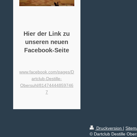
Hier der Link zu
unseren neuen
Facebook-Seite
www.facebook.com/pages/D
artclub-Destille-
Obersuhl/81474444859746
7
Druckversion
|
Sitem
© Dartclub Destille Ober