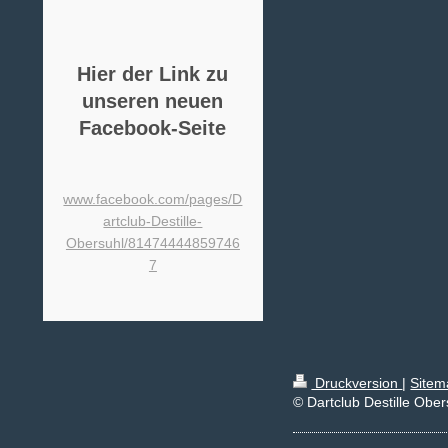
Hier der Link zu
unseren neuen
Facebook-Seite
www.facebook.com/pages/D
artclub-Destille-
Obersuhl/81474444859746
7
Druckversion
|
Sitem
© Dartclub Destille Ober