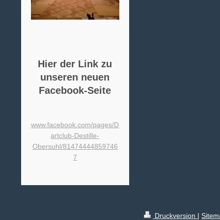
Hier der Link zu
unseren neuen
Facebook-Seite
www.facebook.com/pages/D
artclub-Destille-
Obersuhl/81474444859746
7
Druckversion
|
Sitem