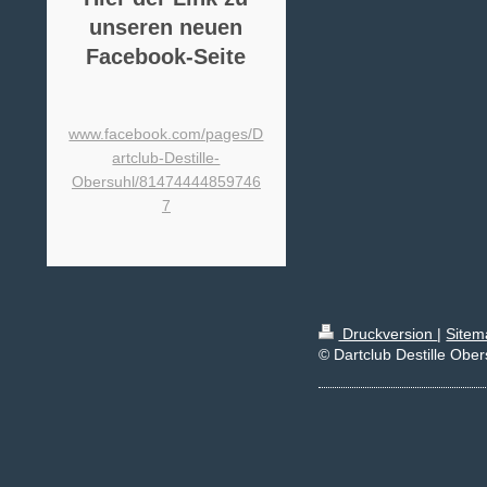
unseren neuen
Facebook-Seite
www.facebook.com/pages/D
artclub-Destille-
Obersuhl/81474444859746
7
Druckversion
|
Sitem
© Dartclub Destille Ober