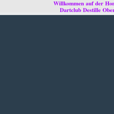
Willkommen auf der Ho
Dartclub Destille Ober