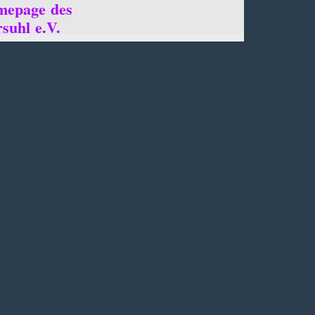
mepage des
suhl e.V.