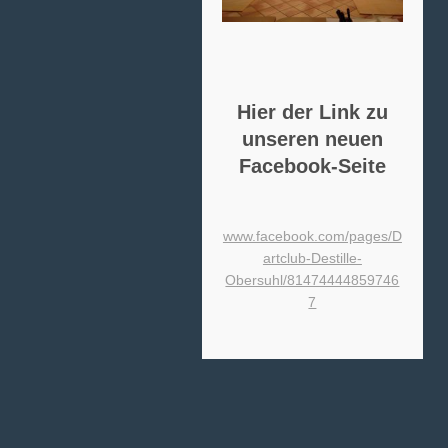
Hier der Link zu
unseren neuen
Facebook-Seite
www.facebook.com/pages/D
artclub-Destille-
Obersuhl/81474444859746
7