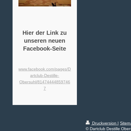
Hier der Link zu
unseren neuen
Facebook-Seite
www.facebook.com/pages/D
artclub-Destille-
Obersuhl/81474444859746
7
Druckversion
|
Sitem
© Dartclub Destille Ober