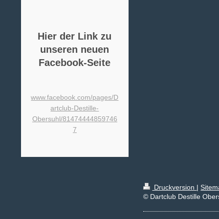
Hier der Link zu
unseren neuen
Facebook-Seite
www.facebook.com/pages/D
artclub-Destille-
Obersuhl/81474444859746
7
Druckversion
|
Sitem
© Dartclub Destille Ober