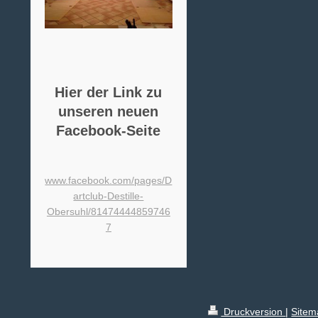
Hier der Link zu
unseren neuen
Facebook-Seite
www.facebook.com/pages/D
artclub-Destille-
Obersuhl/81474444859746
7
Druckversion
|
Sitem